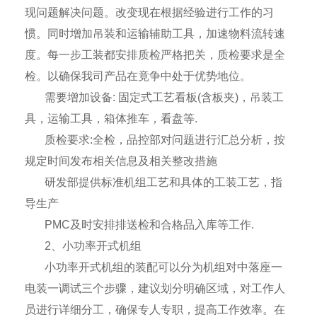
现问题解决问题。改变现在根据经验进行工作的习
惯。同时增加吊装和运输辅助工具，加速物料流转速
度。每一步工装都安排质检严格把关，质检要求是全
检。以确保我司产品在竟争中处于优势地位。
需要增加设备
:
固定式工艺看板
(
含板夹
)
，吊装工
具，运输工具，箱体推车，看盘等
.
质检要求
:
全检，品控部对问题进行汇总分析，按
规定时间发布相关信息及相关整改措施
研发部提供标准机组工艺和具体的工装工艺，指
导生产
PMC
及时安排排送检和合格品入库等工作
.
2
、小功率开式机组
小功率开式机组的装配可以分为机组对中落座一
电装一调试三个步骤，建议划分明确区域，对工作人
员进行详细分工，确保专人专职，提高工作效率。在