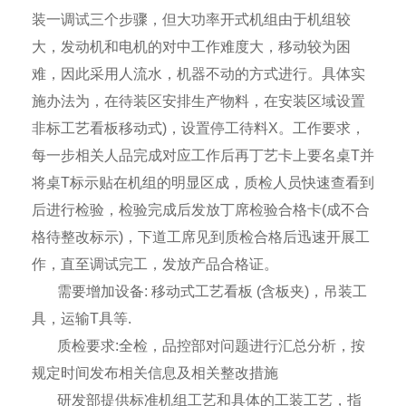
装一调试三个步骤，但大功率开式机组由于机组较
大，发动机和电机的对中工作难度大，移动较为困
难，因此采用人流水，机器不动的方式进行。具体实
施办法为，在待装区安排生产物料，在安装区域设置
非标工艺看板移动式
)
，设置停工待料
X
。工作要求，
每一步相关人品完成对应工作后再丁艺卡上要名桌
T
并
将桌
T
标示贴在机组的明显区成，质检人员快速查看到
后进行检验，检验完成后发放丁席检验合格卡
(
成不合
格待整改标示
)
，下道工席见到质检合格后迅速开展工
作，直至调试完工，发放产品合格证。
需要增加设备
:
移动式工艺看板
(
含板夹
)
，吊装工
具，运输
T
具等
.
质检要求
:
全检，品控部对问题进行汇总分析，按
规定时间发布相关信息及相关整改措施
研发部提供标准机组工艺和具体的工装工艺，指