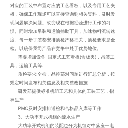
对应的工装中布置对应的工艺看板，以及专用工艺夹
板，确保工作现场可以直接查询到相关资料，及时发
现问题解决问题。改变现在根据经验进行工作的习
惯。同时增加吊装和运输捕助丁具，加速物料流转速
度。每一步丁装都安排质检严格把关，质检要求是全
检。以确保我司产品在竞争中处于优势地位。
需要增加设备
:
固定式工艺看板
(
含板夹
)
，吊装工
具，运输工具等
.
质检要求
:
全检，品控部对问题进行汇总分析，按
规定时间发布相关信息及相关整改措施
研发部提供标准机组工艺和具体的工装工艺，指
导生产
PMC
及时安排排送检和合格品入库等工作
.
3
、大功率开式机组的流水生产
大功率开式机组的装配也分为机组对中落座一电