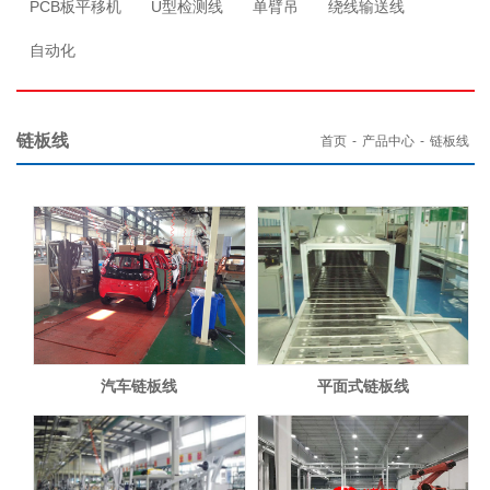
PCB板平移机
U型检测线
单臂吊
绕线输送线
自动化
链板线
首页
-
产品中心
-
链板线
汽车链板线
平面式链板线