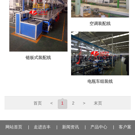
空调装配线
链板式装配线
电瓶车组装线
首页
<
1
2
>
末页
网站首页
|
走进吉丰
|
新闻资讯
|
产品中心
|
客户案