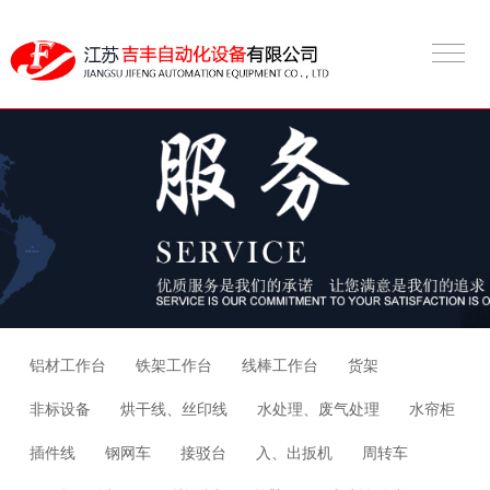
铝材工作台
铁架工作台
线棒工作台
货架
非标设备
烘干线、丝印线
水处理、废气处理
水帘柜
插件线
钢网车
接驳台
入、出扳机
周转车