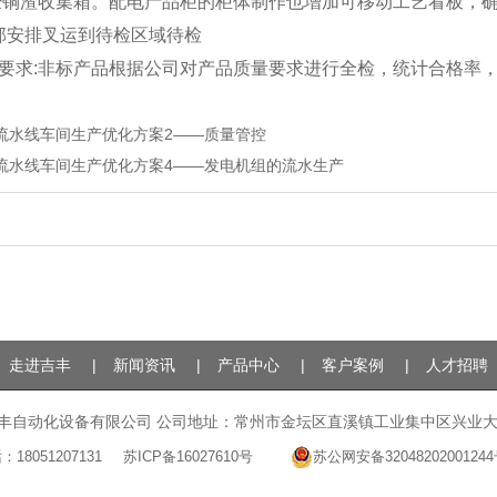
经铜渣收集箱。配电产品柜的柜体制作也增加可移动工艺看板，
部安排叉运到待检区域待检
要求
:
非标产品根据公司对产品质量要求进行全检，统计合格率
流水线车间生产优化方案2——质量管控
流水线车间生产优化方案4——发电机组的流水生产
走进吉丰
|
新闻资讯
|
产品中心
|
客户案例
|
人才招聘
丰自动化设备有限公司
公司地址：
常州市金坛区直溪镇工业集中区兴业
话：
18051207131
苏ICP备16027610号
苏公网安备3204820200124