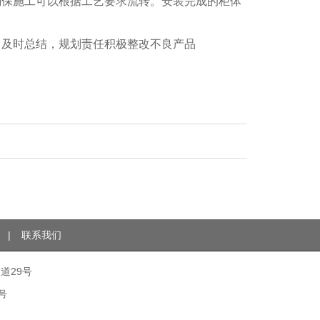
确保施工可以根据工艺要求流转。安装完成的柜体
，及时总结，规划责任积极整改不良产品
|
联系我们
大道
29
号
4号