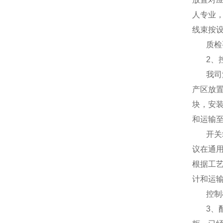
人专业
线束按
质检
2
、
我司
产区放
块，安
和运输
开关
议在通
根据工
计和运
控制
3
、