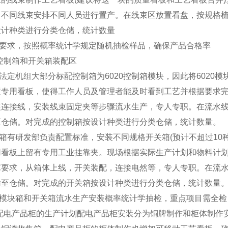
，不同线束安排不同人员进行置产。在线束区放置看盘，按规格
设计种类进行分类仓储，统计数量
要求，按照概率统计学规定随机抽检样品，确保产品合格率
控制箱和开关箱装配区
法定机组大部分标配控制箱为
6020
控制箱模块，因此将
6020
模
置专用看板，使得工作人员及管理者能及时看到工艺并根据要求
装连接线，安装线束固定夹等步骤流水生产，专人专职。在流水
至仓储。对完成的控制箱按设计种类进行分类仓储，统计数量。
箱有研发部负责配置标准，安装不同规格开关箱
(
预计不超过
10
用看板上留有专用工业挂靠夹。现场根据实际生产计划和物料计
艺要求，从箱体上线，开关装配，连接电然等，专人专职。在流
输至仓储。对完成的开关箱按设计种类进行分类仓储，统计数量
模块箱和开关箱流水生产安装概率统计学抽检，重点项目需全检
配电产品柜的生产计划配电产品柜安装分为铜牌制作和柜体制作