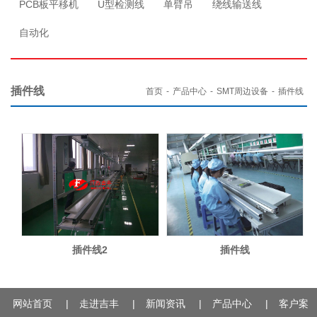
PCB板平移机
U型检测线
单臂吊
绕线输送线
自动化
插件线
首页
-
产品中心
-
SMT周边设备
-
插件线
插件线2
插件线
网站首页
|
走进吉丰
|
新闻资讯
|
产品中心
|
客户案