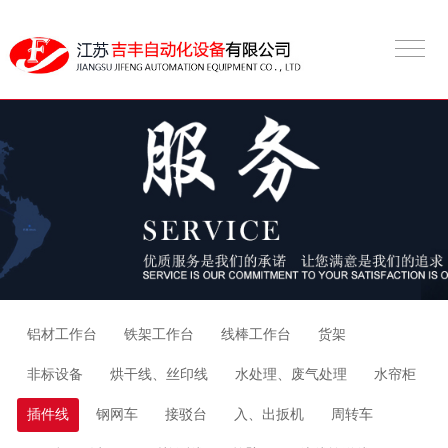
铝材工作台
铁架工作台
线棒工作台
货架
非标设备
烘干线、丝印线
水处理、废气处理
水帘柜
插件线
钢网车
接驳台
入、出扳机
周转车