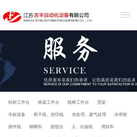
铝材工作台
铁架工作台
线棒工作台
货架
非标设备
烘干线、丝印线
水处理、废气处理
水帘柜
插件线
钢网车
接驳台
入、出扳机
周转车