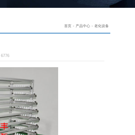
首页
-
产品中心
-
老化设备
6776