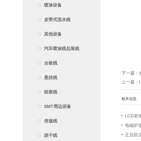
喷涂设备
皮带式流水线
其他设备
汽车喷涂线总装线
台板线
下一篇：
悬挂线
上一篇：
组装线
相关信息
SMT周边设备
LCD老
倍速线
电磁炉
正压防
烘干线