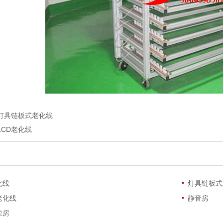
灯具链板式老化线
LCD老化线
化线
灯具链板式
老化线
静音房
尘房