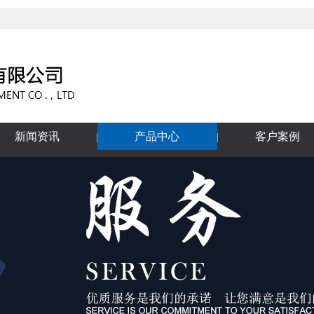
新闻资讯
产品中心
客户案例