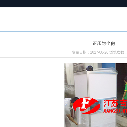
正压防尘房
发布日期：2017-08-26 浏览次数：