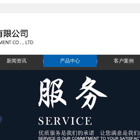
新闻资讯
产品中心
客户案例