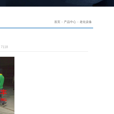
首页
-
产品中心
-
老化设备
7118