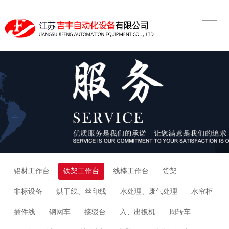
铝材工作台
铁架工作台
线棒工作台
货架
非标设备
烘干线、丝印线
水处理、废气处理
水帘柜
插件线
钢网车
接驳台
入、出扳机
周转车