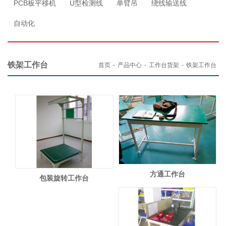
PCB板平移机
U型检测线
单臂吊
绕线输送线
自动化
铁架工作台
首页
-
产品中心
-
工作台货架
-
铁架工作台
方通工作台
包装旋转工作台